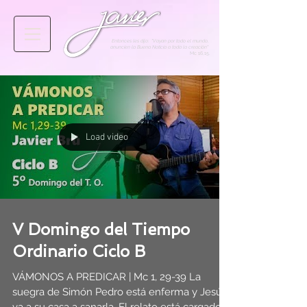
Entonces les dijo: "Vayan por todo el mundo,
anuncien la Buena Noticia a toda la creación"
Mc 16,15
.
Load video
V Domingo del Tiempo
Ordinario Ciclo B
VÁMONOS A PREDICAR | Mc 1, 29-39 La
suegra de Simón Pedro está enferma y Jesús