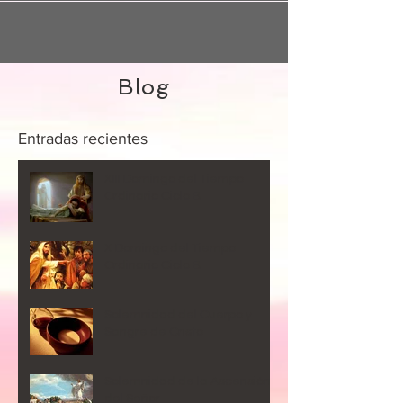
Blog
Entradas
recientes
XIII Domingo del Tiempo
Ordinario Ciclo B
X Domingo del Tiempo
Ordinario Ciclo B
Solemnidad del Cuerpo y
Sangre de Cristo
Solemnidad de la Ascensión
del Señor