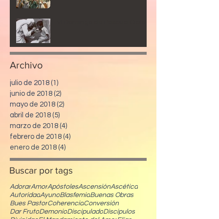
VI Domingo de Pascua Ciclo B
Archivo
julio de 2018
(1)
1 entrada
junio de 2018
(2)
2 entradas
mayo de 2018
(2)
2 entradas
abril de 2018
(5)
5 entradas
marzo de 2018
(4)
4 entradas
febrero de 2018
(4)
4 entradas
enero de 2018
(4)
4 entradas
Buscar
por
tags
Adorar
Amor
Apóstoles
Ascensión
Ascética
Autoridad
Ayuno
Blasfemia
Buenas Obras
Bues Pastor
Coherencia
Conversión
Dar Fruto
Demonio
Discipulado
Discípulos