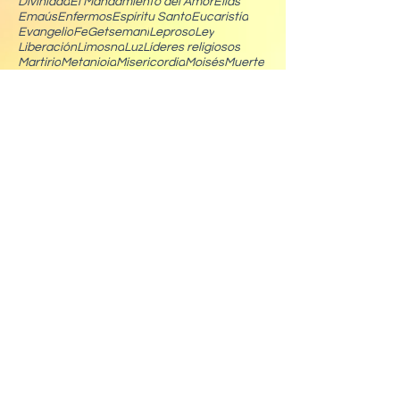
Divinidad
El Mandamiento del Amor
Elías
Emaús
Enfermos
Espíritu Santo
Eucaristía
Evangelio
Fe
Getsemaní
Leproso
Ley
Liberación
Limosna
Luz
Líderes religiosos
Martirio
Metanioia
Misericordia
Moisés
Muerte
Oración
Pan
Parientes de Jesús
Perdón
Popularidad
Posesos
Predicación
Predicar
Presencia de Jesús
Profetas
Proyecto de Vida
Prueba
Reconciliación
Reconocer a Jesús
Reino de Dios
Resurrección
Salvación
Sanación
Seguimiento
Serpiente
Servicio
Signos
Temor
Templo
Tentación
Testimonio
Transfiguración
Unidad de los cristianos
Unidos a Dios
Viña
Vocación
Ángeles
Buscar por categoría
El Año Litúrgico | Ciclo B
(22)
22 entradas
Tiempo Ordinario
(8)
8 entradas
Cuaresma
(7)
7 entradas
Pascua
(7)
7 entradas
Empezando
(4)
4 entradas
Tu comunidad
(2)
2 entradas