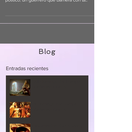
político, un guerrero que barriera con la
opresión romana,...
Blog
Entradas
recientes
XIII Domingo del Tiempo
Ordinario Ciclo B
X Domingo del Tiempo
Ordinario Ciclo B
Solemnidad del Cuerpo y
Sangre de Cristo