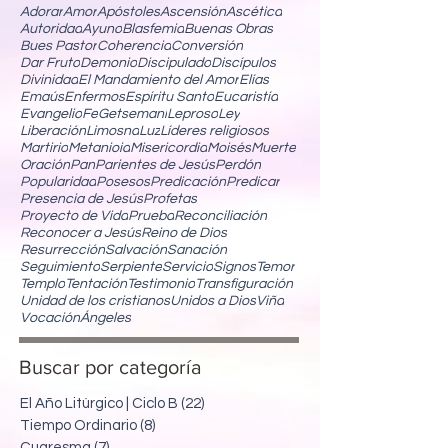
Adorar
Amor
Apóstoles
Ascensión
Ascética
Autoridad
Ayuno
Blasfemia
Buenas Obras
Bues Pastor
Coherencia
Conversión
Dar Fruto
Demonio
Discipulado
Discípulos
Divinidad
El Mandamiento del Amor
Elías
Emaús
Enfermos
Espíritu Santo
Eucaristía
Evangelio
Fe
Getsemaní
Leproso
Ley
Liberación
Limosna
Luz
Líderes religiosos
Martirio
Metanioia
Misericordia
Moisés
Muerte
Oración
Pan
Parientes de Jesús
Perdón
Popularidad
Posesos
Predicación
Predicar
Presencia de Jesús
Profetas
Proyecto de Vida
Prueba
Reconciliación
Reconocer a Jesús
Reino de Dios
Resurrección
Salvación
Sanación
Seguimiento
Serpiente
Servicio
Signos
Temor
Templo
Tentación
Testimonio
Transfiguración
Unidad de los cristianos
Unidos a Dios
Viña
Vocación
Ángeles
Buscar por categoría
El Año Litúrgico | Ciclo B
(22)
22 entradas
Tiempo Ordinario
(8)
8 entradas
Cuaresma
(7)
7 entradas