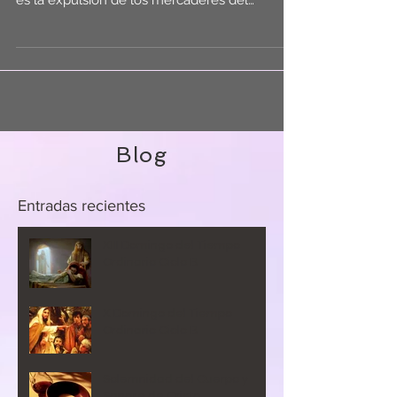
es la expulsión de los mercaderes del
Templo. De...
Blog
Entradas
recientes
XIII Domingo del Tiempo
Ordinario Ciclo B
X Domingo del Tiempo
Ordinario Ciclo B
Solemnidad del Cuerpo y
Sangre de Cristo