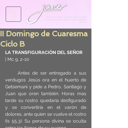
Entonces les dijo: "Vayan por todo el mundo,
anuncien la Buena Noticia a toda la creación"
Mc 16,15
.
II Domingo de Cuaresma
Ciclo B
LA TRANSFIGURACIÓN DEL SEÑOR
| Mc 9, 2-10
     Antes de ser entregado a sus 
verdugos Jesús ora en el huerto de 
Getsemaní y pide a Pedro, Santiago y 
Juan que oren también. Horas mas 
tarde su rostro quedaría desfigurado 
y se convertiría en el varón de 
dolores, ante quien se vuelve el rostro 
(Is 55,3). Su persona divina se oculta 
entre las llagas de su cuerpo.