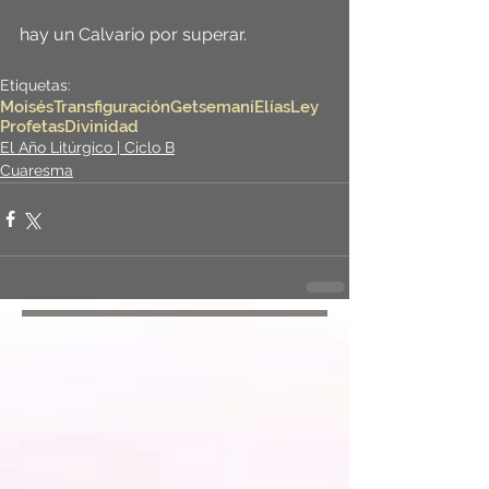
hay un Calvario por superar.
Etiquetas:
Moisés
Transfiguración
Getsemaní
Elías
Ley
Profetas
Divinidad
El Año Litúrgico | Ciclo B
Cuaresma