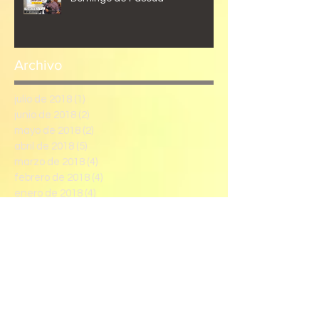
Archivo
julio de 2018
(1)
1 entrada
junio de 2018
(2)
2 entradas
mayo de 2018
(2)
2 entradas
abril de 2018
(5)
5 entradas
marzo de 2018
(4)
4 entradas
febrero de 2018
(4)
4 entradas
enero de 2018
(4)
4 entradas
Buscar por categorías
El Año Litúrgico | Ciclo B
(22)
22 entradas
Tiempo Ordinario
(8)
8 entradas
Cuaresma
(7)
7 entradas
Pascua
(7)
7 entradas
Empezando
(4)
4 entradas